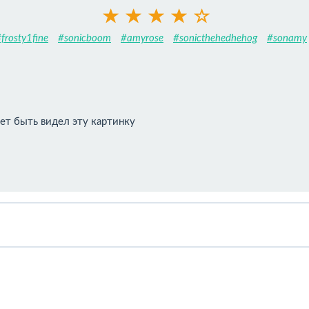
frosty1fine
#sonicboom
#amyrose
#sonicthehedhehog
#sonamy
ет быть видел эту картинку