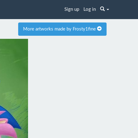
Sign up
Log in
More artworks made by Frosty1fine