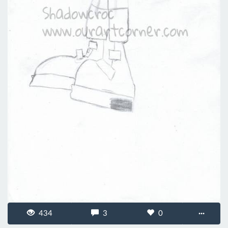
434
3
0
···