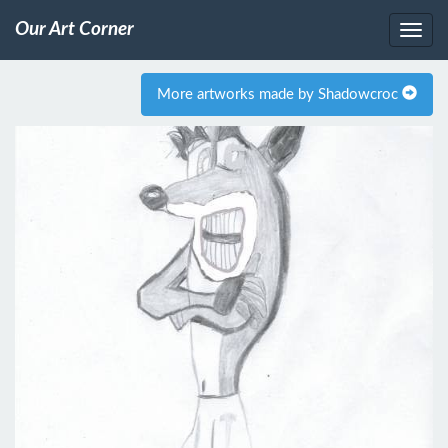
Our Art Corner
More artworks made by Shadowcroc